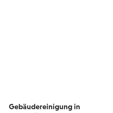
Gebäudemanagerin,
Suchthilfe
direkt in Essen
Facility Management,
Barmenia
Krankenversicherung Wuppertal
Gebäudereinigung in