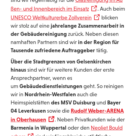
sind wir regelmäßig für die
Glasreinigung im Au
ßen- und Innenbereich im Einsatz
. Auch beim
UNESCO Weltkulturerbe Zollverein
blicken
wir stolz auf eine
jahrelange Zusammenarbeit in
der Gebäudereinigung
zurück. Neben diesen
namhaften Partnern sind wir
in der Region für
Tausende zufriedene Auftraggeber
tätig.
Über die Stadtgrenzen von Gelsenkirchen
hinaus
sind wir für weitere Kunden der erste
Ansprechpartner, wenn es
um
Gebäudedienstleistungen
geht. So reinigen
wir in
Nordrhein-Westfalen
auch die
Heimspielstätten
des MSV Duisburg
und
Bayer
04 Leverkusen
sowie die
Rudolf Weber-ARENA
in Oberhausen
. Neben Privatkunden wie der
Barmenia in Wuppertal
oder den
Neoliet Bould