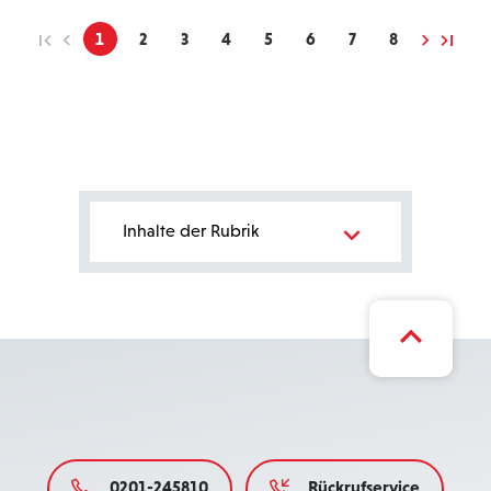
1
2
3
4
5
6
7
8
Bereichsnavigation
Inhalte der Rubrik
0201-245810
Rückrufservice