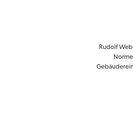
Rudolf Webe
Normen 
Gebäudereini