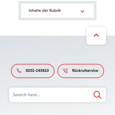
Bereichsnavigation
Inhalte der Rubrik
0201-245810
Rückrufservice
Search Button
Search
for: