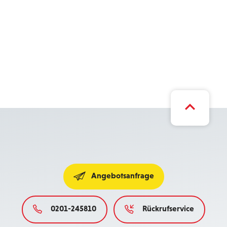
Angebotsanfrage
0201-245810
Rückrufservice