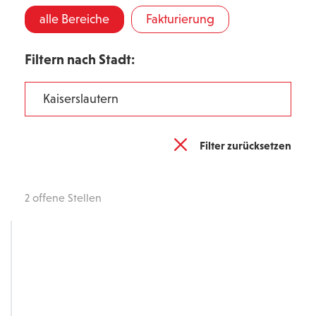
alle Bereiche
Fakturierung
Filtern nach Stadt:
Kaiserslautern
Filter zurücksetzen
2 offene Stellen
rslautern
Fakturierung
enmanager*in (Fakturierung)
/d) für unsere Niederlassung in
erslautern in Vollzeit ab