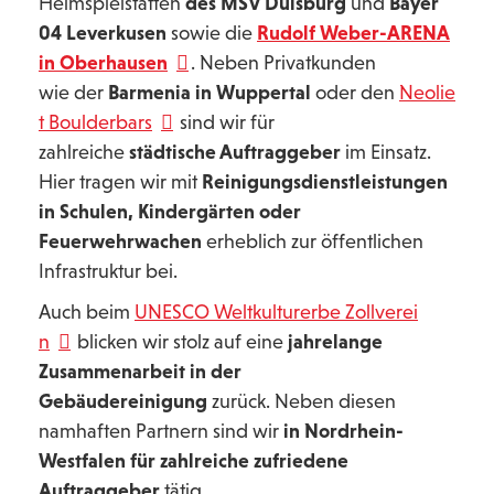
Heimspielstätten
des MSV Duisburg
und
Bayer
04 Leverkusen
sowie die
Rudolf Weber-ARENA
in Oberhausen
. Neben Privatkunden
wie der
Barmenia in Wuppertal
oder den
Neolie
t Boulderbars
sind wir für
zahlreiche
städtische Auftraggeber
im Einsatz.
Hier tragen wir mit
Reinigungsdienstleistungen
in Schulen, Kindergärten oder
Feuerwehrwachen
erheblich zur öffentlichen
Infrastruktur bei.
Auch beim
UNESCO Weltkulturerbe Zollverei
n
blicken wir stolz auf eine
jahrelange
Zusammenarbeit in der
Gebäudereinigung
zurück. Neben diesen
namhaften Partnern sind wir
in Nordrhein-
Westfalen für zahlreiche zufriedene
Auftraggeber
tätig.