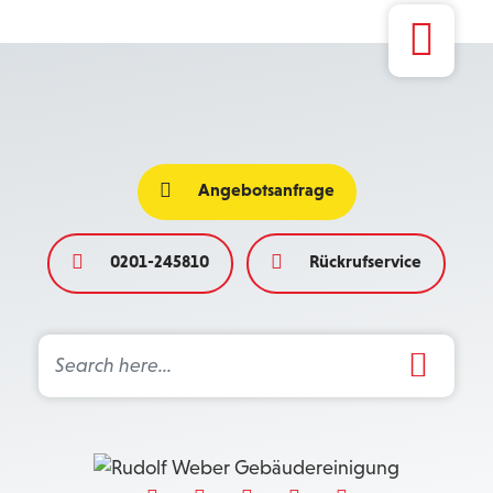
Angebotsanfrage
0201-245810
Rückrufservice
Search Button
Search
for: