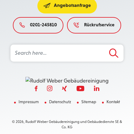
Angebotsanfrage
0201-245810
Rückrufservice
Search Button
Search
for:
Impressum
Datenschutz
Sitemap
Kontakt
© 2026, Rudolf Weber Gebäudereinigung und Gebäudedienste SE &
Co. KG