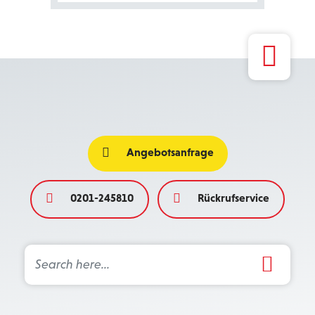
Angebotsanfrage
0201-245810
Rückrufservice
Search Button
Search
for: