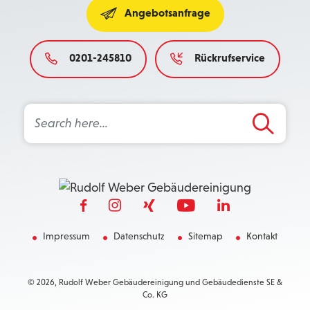
Angebotsanfrage
0201-245810
Rückrufservice
Search Button
Search
for:
Impressum
Datenschutz
Sitemap
Kontakt
© 2026, Rudolf Weber Gebäudereinigung und Gebäudedienste SE &
Co. KG