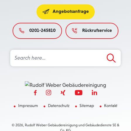
Angebotsanfrage
0201-245810
Rückrufservice
Search Button
Search
for:
Impressum
Datenschutz
Sitemap
Kontakt
© 2026, Rudolf Weber Gebäudereinigung und Gebäudedienste SE &
Co. KG