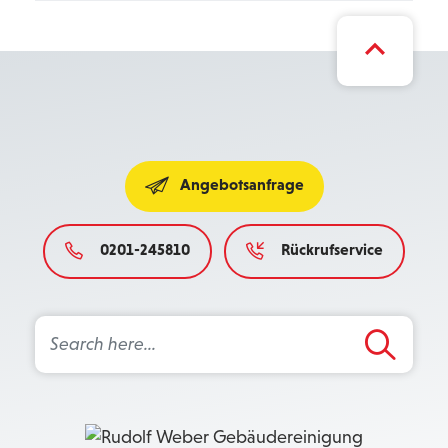
Angebotsanfrage
0201-245810
Rückrufservice
Search Button
Search
for: