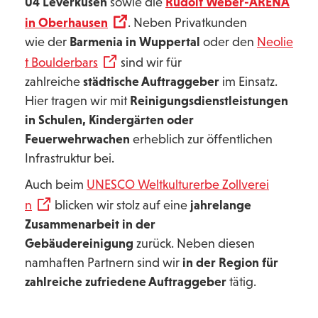
04 Leverkusen
sowie die
Rudolf Weber-ARENA
in Oberhausen
. Neben Privatkunden
wie der
Barmenia in Wuppertal
oder den
Neolie
t Boulderbars
sind wir für
zahlreiche
städtische Auftraggeber
im Einsatz.
Hier tragen wir mit
Reinigungsdienstleistungen
in Schulen, Kindergärten oder
Feuerwehrwachen
erheblich zur öffentlichen
Infrastruktur bei.
Auch beim
UNESCO Weltkulturerbe Zollverei
n
blicken wir stolz auf eine
jahrelange
Zusammenarbeit in der
Gebäudereinigung
zurück. Neben diesen
namhaften Partnern sind wir
in der Region für
zahlreiche zufriedene Auftraggeber
tätig.