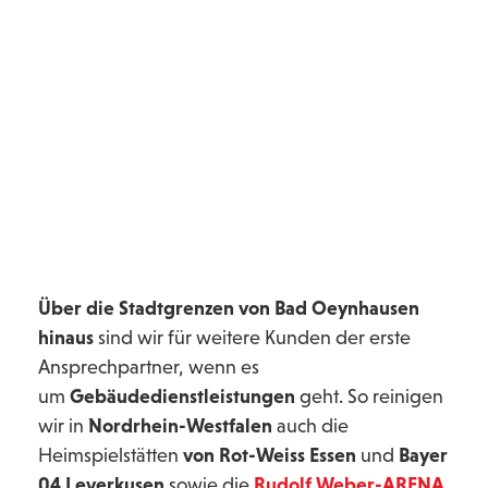
Facility Management,
Barmenia
Krankenversicherung Wuppertal
Über die Stadtgrenzen von Bad Oeynhausen
hinaus
sind wir für weitere Kunden der erste
Ansprechpartner, wenn es
um
Gebäudedienstleistungen
geht. So reinigen
wir in
Nordrhein-Westfalen
auch die
Heimspielstätten
von Rot-Weiss Essen
und
Bayer
04 Leverkusen
sowie die
Rudolf Weber-ARENA