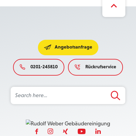
Angebotsanfrage
0201-245810
Rückrufservice
Search Button
Search
for: